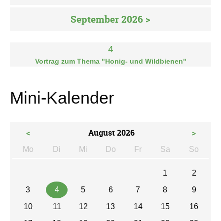
September 2026 >
4
Vortrag zum Thema "Honig- und Wildbienen"
Mini-Kalender
<
August 2026
>
Mo
Di
Mi
Do
Fr
Sa
So
ntag
enstag
ttwoch
nnerstag
eitag
mstag
nntag
1
2
3
4
5
6
7
8
9
10
11
12
13
14
15
16