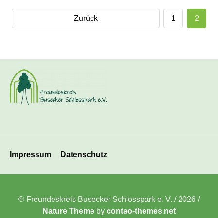
Zurück
1
2
Navigation
Impressum
Datenschutz
überspringen
© Freundeskreis Busecker Schlosspark e. V. / 2026 /
Nature Theme
by
contao-themes.net