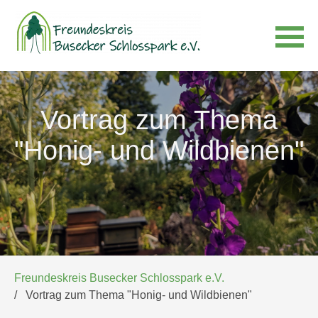
Navigation
überspringen
Vortrag zum Thema
"Honig- und Wildbienen"
Freundeskreis Busecker Schlosspark e.V.
Vortrag zum Thema "Honig- und Wildbienen"