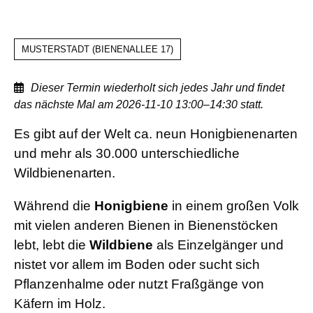
MUSTERSTADT
(
BIENENALLEE 17
)
Dieser Termin wiederholt sich jedes Jahr und findet
das nächste Mal am
2026-11-10 13:00–14:30
statt.
Vortrag
Es gibt auf der Welt ca. neun Honigbienenarten
zum
und mehr als 30.000 unterschiedliche
Thema
Wildbienenarten.
"Honig-
Während die
Honigbiene
in einem großen Volk
und
mit vielen anderen Bienen in Bienenstöcken
Wildbienen"
lebt, lebt die
Wildbiene
als Einzelgänger und
nistet vor allem im Boden oder sucht sich
Pflanzenhalme oder nutzt Fraßgänge von
Käfern im Holz.