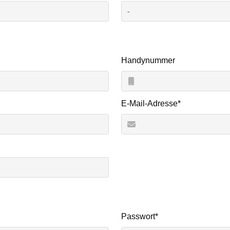
Handynummer
Pflichtfeld
E-Mail-Adresse
*
Pflichtfeld
Passwort
*