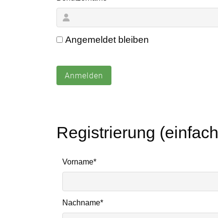
Angemeldet bleiben
Anmelden
Registrierung (einfac
Pflichtfeld
Vorname
*
Pflichtfeld
Nachname
*