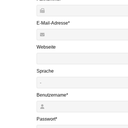
Pflichtfeld
E-Mail-Adresse
*
Webseite
Sprache
Pflichtfeld
Benutzername
*
Pflichtfeld
Passwort
*