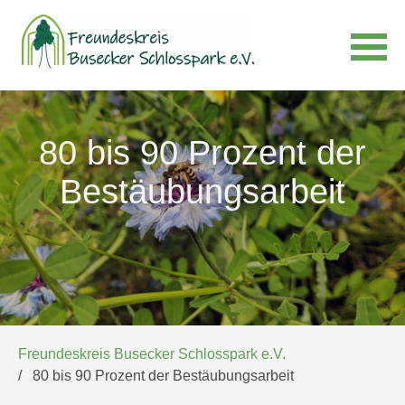
Navigation
überspringen
80 bis 90 Prozent der
Bestäubungsarbeit
Freundeskreis Busecker Schlosspark e.V.
80 bis 90 Prozent der Bestäubungsarbeit