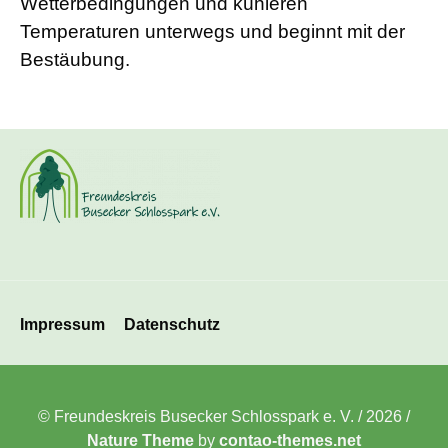
Wetterbedingungen und kühleren
Temperaturen unterwegs und beginnt mit der
Bestäubung.
Navigation
Impressum
Datenschutz
überspringen
© Freundeskreis Busecker Schlosspark e. V. / 2026 /
Nature Theme
by
contao-themes.net