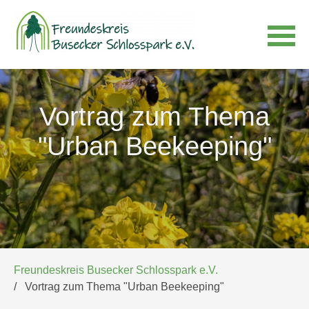
Navigation
überspringen
Vortrag zum Thema
"Urban Beekeeping"
Freundeskreis Busecker Schlosspark e.V.
Vortrag zum Thema "Urban Beekeeping"